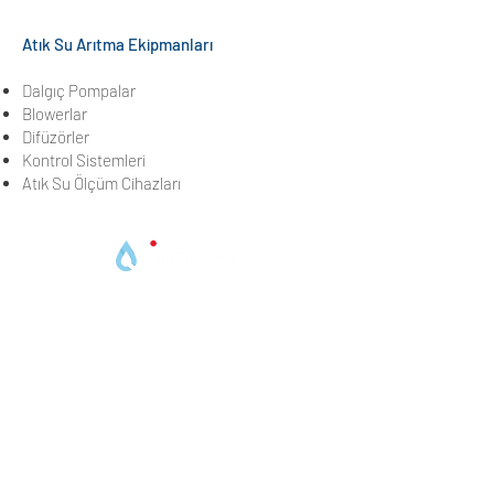
Atık Su Arıtma Ekipmanları
Dalgıç Pompalar
Blowerlar
Difüzörler
Kontrol Sistemleri
Atık Su Ölçüm Cihazları
Suyun sadece bir kaynak değil, aynı zamanda yaşamın
temeli olduğunun bilincindeyiz. Bu bilinçle,
müşterilerimize ve topluma en iyi hizmeti sunmak için
çalışıyoruz.
KURUMSAL
Hakkımızda
İletişim
K.V.K.K. Bilgilendirme
Yönetim Sistemleri Politikamız