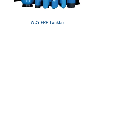
WCY FRP Tanklar
Suyun sadece bir kaynak değil, aynı zamanda yaşamın
temeli olduğunun bilincindeyiz. Bu bilinçle,
müşterilerimize ve topluma en iyi hizmeti sunmak için
çalışıyoruz.
KURUMSAL
Hakkımızda
İletişim
K.V.K.K. Bilgilendirme
Yönetim Sistemleri Politikamız
UYGULAMALARIMIZ
Su Arıtma Sistem ve Ekipmanları