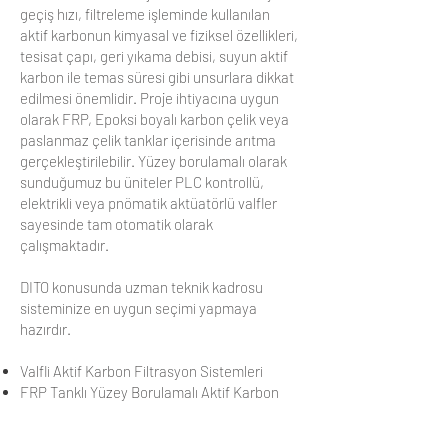
geçiş hızı, filtreleme işleminde kullanılan
aktif karbonun kimyasal ve fiziksel özellikleri,
tesisat çapı, geri yıkama debisi, suyun aktif
karbon ile temas süresi gibi unsurlara dikkat
edilmesi önemlidir. Proje ihtiyacına uygun
olarak FRP, Epoksi boyalı karbon çelik veya
paslanmaz çelik tanklar içerisinde arıtma
gerçekleştirilebilir. Yüzey borulamalı olarak
sunduğumuz bu üniteler PLC kontrollü,
elektrikli veya pnömatik aktüatörlü valfler
sayesinde tam otomatik olarak
çalışmaktadır.
DITO konusunda uzman teknik kadrosu
sisteminize en uygun seçimi yapmaya
hazırdır.
Valfli Aktif Karbon Filtrasyon Sistemleri
FRP Tanklı Yüzey Borulamalı Aktif Karbon
Filtrasyon Sistemleri
Epoksi Boyalı ST-37 Tanklı Yüzey Borulamalı