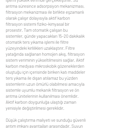
işlemi yüksek verimde gerçekleştirilir. Su
arıtma süresince adsorpsiyon mekanizması,
filtrasyon mekanizması ile birlikte eşzamanlı
olarak çalışır dolayısıyla aktif karbon
filtrasyon sistemi fiziko-kimyasal bir
prosestir. Tam otomatik çalışan bu
sistemler, günde yapacakları 15-20 dakikalık
otomatik ters yıkama işlemi ile filtre
yüzeyindeki kirlilikleri uzaklaştırır. Filtre
yatağında sağlanan homojen akış, filtrasyon
sistem veriminin yükseltilmesini sağlar. Aktif
karbon medyası mikroskobik gözeneklerden
oluştuğu için içerisinde biriken katı maddeler
ters yıkama ile dışarı atılamaz bu yüzden
sistemlerin uzun ömürlü olabilmesi amacıyla
sistemle uyumlu mekanik filtrasyon ve ön
arıtma ünitelerinin kullanılması önemlidir.
Aktif karbon doygunluğa ulaştığı zaman
yenisiyle değiştirilmesi gereklidir.
Düşük çalıştırma maliyeti ve sunduğu güvenli
arıtım imkanı avantajları arasındadır. Suyun