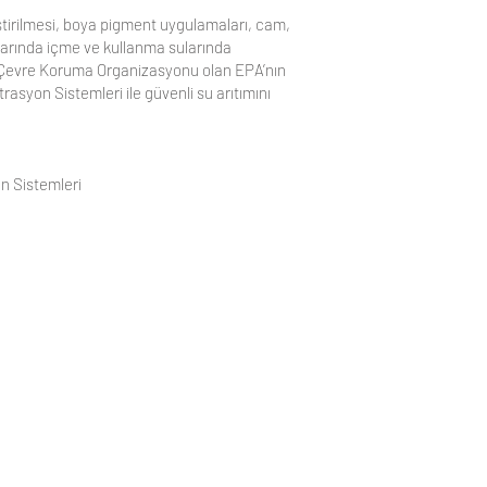
eştirilmesi, boya pigment uygulamaları, cam,
anlarında içme ve kullanma sularında
n Çevre Koruma Organizasyonu olan EPA’nın
asyon Sistemleri ile güvenli su arıtımını
n Sistemleri
İLETİŞİM
Alaaddinbey Mh. Çiftlik(380) CD.
No:8B 2 Nolu ORCA İŞ MERKEZİ
NİLÜFER/BURSA