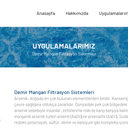
Anasayfa
Hakkımızda
Uygulamalarım
UYGULAMALARIMIZ
Demir Mangan Filtrasyon Sistemleri
Demir Mangan Filtrasyon Sistemleri
Arsenik, doğada en çok bulunan elementlerden biridir. Kanseroje
çevre sağlığına oldukça zararlıdır. Dünyadaki pek çok bölgedeki
arsenik sebebiyle insanlar, zehirlenme riski ile karşı karşıya ka
inorganik arsenik türleri arsenit (As(III)) ve arsenattır (As(V)). Su
i
redoks potansiyeli, sülfür, demir ve kalsiyum gibi kompleks iyonla