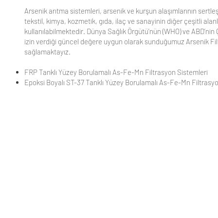
Arsenik arıtma sistemleri, arsenik ve kurşun alaşımlarının sertl
tekstil, kimya, kozmetik, gıda, ilaç ve sanayinin diğer çeşitli al
kullanılabilmektedir. Dünya Sağlık Örgütü'nün (WHO) ve ABD’ni
izin verdiği güncel değere uygun olarak sunduğumuz Arsenik Filtr
sağlamaktayız.
FRP Tanklı Yüzey Borulamalı As-Fe-Mn Filtrasyon Sistemleri
Epoksi Boyalı ST-37 Tanklı Yüzey Borulamalı As-Fe-Mn Filtrasyo
KURUMSAL
UYGULAMALARIMIZ
Hakkımızda
Su Arıtma Sistem ve Ekipmanları
İletişim
Havuz Sistem ve Ekipmanları
K.V.K.K. Bilgilendirme
Atık Su Arıtma Sistem ve