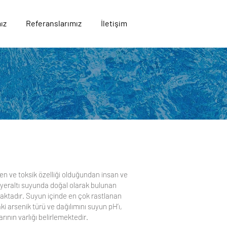
ız
Referanslarımız
İletişim
n ve toksik özelliği olduğundan insan ve
 yeraltı suyunda doğal olarak bulunan
lmaktadır. Suyun içinde en çok rastlanan
daki arsenik türü ve dağılımını suyun pH’ı,
rının varlığı belirlemektedir.