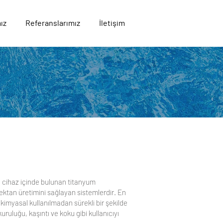
ız
Referanslarımız
İletişim
, cihaz içinde bulunan titanyum
fektan üretimini sağlayan sistemlerdir. En
kimyasal kullanılmadan sürekli bir şekilde
ruluğu, kaşıntı ve koku gibi kullanıcıyı