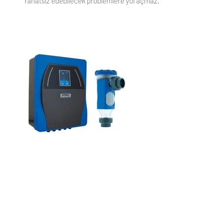
rahatsız edebilecek problemlere yol açmaz.
KURUMSAL
UYGULAMALARIMIZ
Hakkımızda
Su Arıtma Sistem ve Ekipmanları