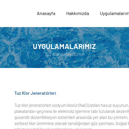
Anasayfa
Hakkımızda
Uygulamalarım
UYGULAMALARIMIZ
Tuz Klor Jeneratörleri
Tuz Klor Jeneratörleri
Tuz klor jeneratörleri sodyum klorür (NaCl) atılan havuz suyunun
plakalardan geçmesi ile elektroliz işlemine tabi tutularak dezen
güvenilir dezenfeksiyon sistemleri arasında yer alan bu yöntem, 
serbest klor üretimine olanak tanıdığından göz yanması, boğaz ku